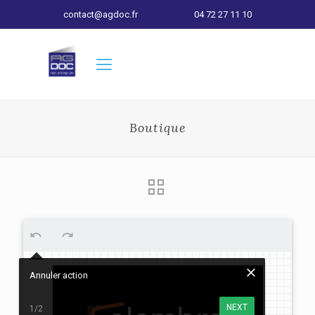
contact@agdoc.fr
04 72 27 11 10
Boutique
Annuler action
NEXT
1/2