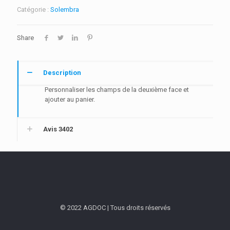
de
Catégorie :
Solembra
visite
Coins
Arrondis
Share
-
RV
-
350
Description
gr
-
Personnaliser les champs de la deuxième face et
100
ajouter au panier.
ex
-
Solembra
Avis
3402
© 2022 AGDOC | Tous droits réservés