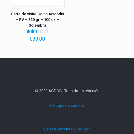
Carte de visite Coins Arrondis
– RV – 350 gr – 100 ex –
Solembra
Note
€
39,00
2.49
sur
5
© 2022 AGDOC | Tous droits réservés
Politique de cookies
2 place Bertone 69004 Lyon